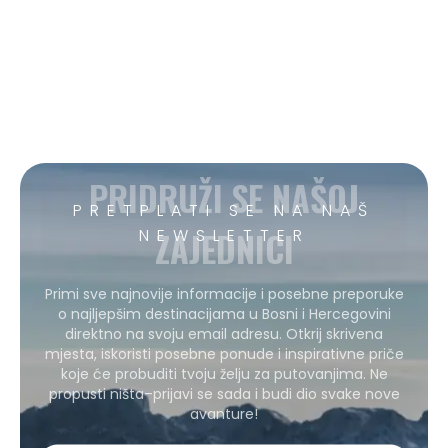
PRIDRUŽI SE NAŠOJ
PRETPLATI SE NA NAŠ
ZAJEDNICI
NEWSLETTER
Primi sve najnovije informacije i posebne preporuke
o najljepšim destinacijama u Bosni i Hercegovini
direktno na svoju email adresu. Otkrij skrivena
mjesta, iskoristi posebne ponude i inspirativne priče
koje će probuditi tvoju želju za putovanjima. Ne
propusti ništa–prijavi se sada i budi dio svake nove
avanture!