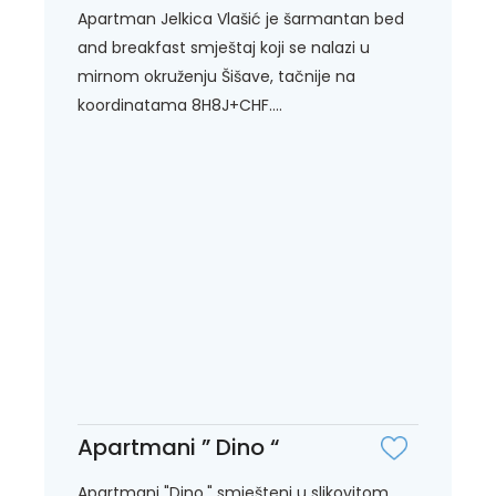
Apartman Jelkica Vlašić je šarmantan bed
and breakfast smještaj koji se nalazi u
mirnom okruženju Šišave, tačnije na
koordinatama 8H8J+CHF....
Apartmani ” Dino “
Apartmani "Dino," smješteni u slikovitom