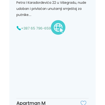
Petra I Karađorđevića 22 u Višegradu, nude
udoban i privlačan unutarnji smještaj za
putnike....
+387 65 796-659
Apartman M