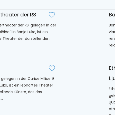
theater der RS
Ba
ertheater der RS, gelegen in der
Ban
čića 1 in Banja Luka, ist ein
vla
s Theater der darstellenden
ren
rei
s
Et
Lj
 gelegen in der Carice Milice 9
Luka, ist ein lebhaftes Theater
Eth
tellende Künste, das das
gel
..
Lju
eth