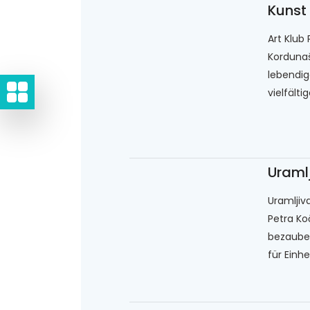
Kunst
Art Klub 
Kordunaš
lebendig
vielfält
Uraml
Uramljiv
Petra Koč
bezauber
für Einhe