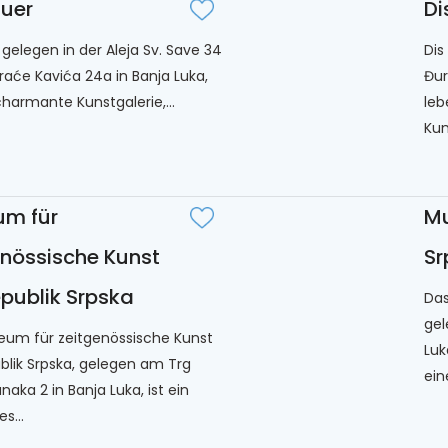
auer
Di
 gelegen in der Aleja Sv. Save 34
Dis
raće Kavića 24a in Banja Luka,
Đur
charmante Kunstgalerie,...
leb
Kuns
m für
Mu
enössische Kunst
Sr
epublik Srpska
Das
gel
um für zeitgenössische Kunst
Luk
blik Srpska, gelegen am Trg
eine
unaka 2 in Banja Luka, ist ein
s...