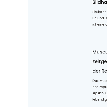
Bildh
Skulptor,
BA und B
ist eine 
Museu
zeitg
der R
Das Muse
der Repu
srpskih j
lebendige