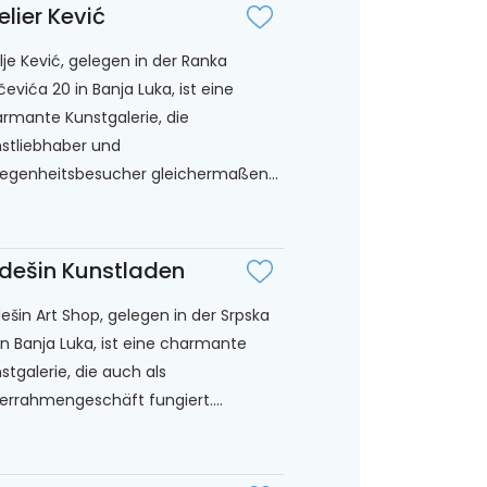
elier Kević
lje Kević, gelegen in der Ranka
ičevića 20 in Banja Luka, ist eine
rmante Kunstgalerie, die
stliebhaber und
egenheitsbesucher gleichermaßen...
dešin Kunstladen
ešin Art Shop, gelegen in der Srpska
in Banja Luka, ist eine charmante
stgalerie, die auch als
derrahmengeschäft fungiert....