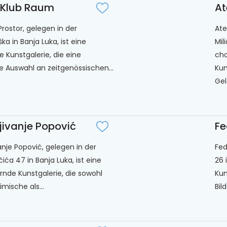
 Klub Raum
At
Prostor, gelegen in der
Ate
ka in Banja Luka, ist eine
Mil
e Kunstgalerie, die eine
cha
ige Auswahl an zeitgenössischen...
Kun
Gel
jivanje Popović
Fe
anje Popović, gelegen in der
Fed
ića 47 in Banja Luka, ist eine
26 
nde Kunstgalerie, die sowohl
Kun
imische als...
Bil