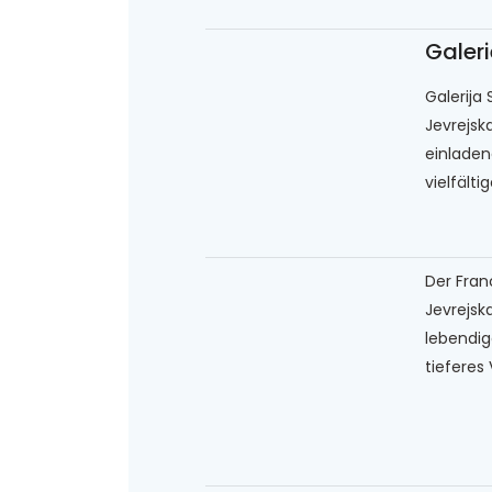
Galeri
Galerija 
Jevrejska
einladen
vielfälti
Der Franc
Jevrejska
lebendig
tieferes 