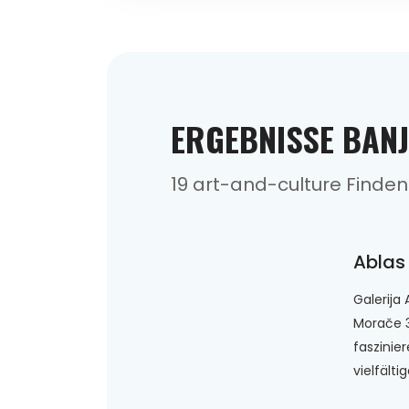
ERGEBNISSE BAN
19 art-and-culture Finden
Ablas
Galerija
Morače 3 
faszinie
vielfälti