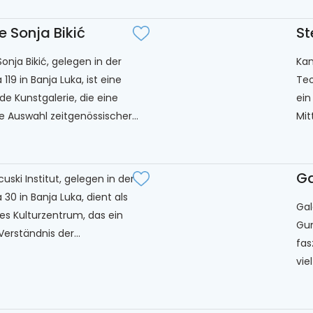
e Sonja Bikić
St
Sonja Bikić, gelegen in der
Kam
 119 in Banja Luka, ist eine
Teo
de Kunstgalerie, die eine
ein
ge Auswahl zeitgenössischer...
Mit
Ga
uski Institut, gelegen in der
 30 in Banja Luka, dient als
Gal
es Kulturzentrum, das ein
Gun
Verständnis der...
fas
vie