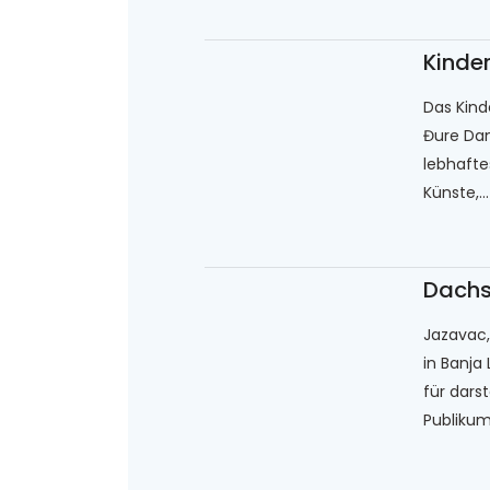
Kinder
Das Kind
Đure Dani
lebhafte
Künste,...
Dach
Jazavac,
in Banja 
für dars
Publikum.