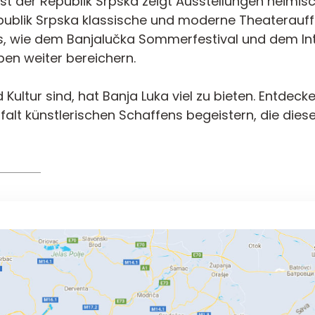
 der Republik Srpska zeigt Ausstellungen heimisch
ublik Srpska klassische und moderne Theaterauffü
ls, wie dem Banjalučka Sommerfestival und dem Int
eben weiter bereichern.
ultur sind, hat Banja Luka viel zu bieten. Entdecken
falt künstlerischen Schaffens begeistern, die diese