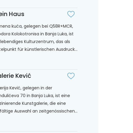
ein Haus
ena kuća, gelegen bei Q58R+MCR,
dora Kolokotronisa in Banja Luka, ist
 lebendiges Kulturzentrum, das als
telpunkt für künstlerischen Ausdruck...
lerie Kević
erija Kević, gelegen in der
dulićeva 70 in Banja Luka, ist eine
zinierende Kunstgalerie, die eine
lfältige Auswahl an zeitgenössischen...