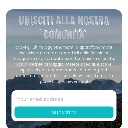
UNISCITI ALLA NOSTRA
ISCRIVITI ALLA NOSTRA
COMUNITÀ
NEWSLETTER
Ricevi gli ultimi aggiornamenti e approfondimenti
esclusivi sulle mete imperdibili della Bosnia ed
Erzegovina direttamente nella tua casella di posta.
Scopri segreti di viaggio, offerte speciali e storie
ispiratrici che accenderanno la tua voglia di
avventura. Non perdere un colpo–iscriviti ora e fai
parte di ogni avventura!