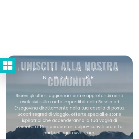
UNISCITI ALLA NOSTRA
ISCRIVITI ALLA NOSTRA
COMUNITÀ
NEWSLETTER
Ricevi gli ultimi aggiornamenti e approfondimenti
esclusivi sulle mete imperdibili della Bosnia ed
Erzegovina direttamente nella tua casella di posta.
Scopri segreti di viaggio, offerte speciali e storie
ispiratrici che accenderanno la tua voglia di
avventura. Non perdere un colpo–iscriviti ora e fai
parte di ogni avventura!