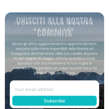
UNISCITI ALLA NOSTRA
ISCRIVITI ALLA NOSTRA
COMUNITÀ
NEWSLETTER
Ricevi gli ultimi aggiornamenti e approfondimenti
esclusivi sulle mete imperdibili della Bosnia ed
Erzegovina direttamente nella tua casella di posta.
Scopri segreti di viaggio, offerte speciali e storie
ispiratrici che accenderanno la tua voglia di
avventura. Non perdere un colpo–iscriviti ora e fai
parte di ogni avventura!