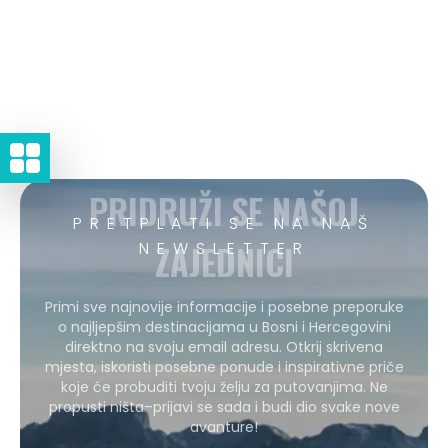
PRIDRUŽI SE NAŠOJ
PRETPLATI SE NA NAŠ
ZAJEDNICI
NEWSLETTER
Primi sve najnovije informacije i posebne preporuke
o najljepšim destinacijama u Bosni i Hercegovini
direktno na svoju email adresu. Otkrij skrivena
mjesta, iskoristi posebne ponude i inspirativne priče
koje će probuditi tvoju želju za putovanjima. Ne
propusti ništa–prijavi se sada i budi dio svake nove
avanture!