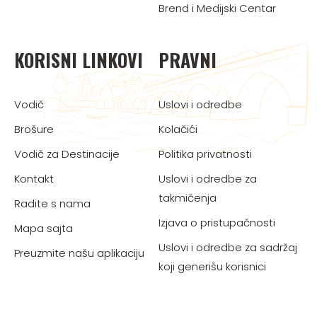
Brend i Medijski Centar
KORISNI LINKOVI
PRAVNI
Vodič
Uslovi i odredbe
Brošure
Kolačići
Vodič za Destinacije
Politika privatnosti
Kontakt
Uslovi i odredbe za
takmičenja
Radite s nama
Izjava o pristupačnosti
Mapa sajta
Uslovi i odredbe za sadržaj
Preuzmite našu aplikaciju
koji generišu korisnici