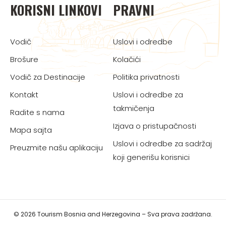
KORISNI LINKOVI
PRAVNI
Vodič
Uslovi i odredbe
Brošure
Kolačići
Vodič za Destinacije
Politika privatnosti
Kontakt
Uslovi i odredbe za
takmičenja
Radite s nama
Izjava o pristupačnosti
Mapa sajta
Uslovi i odredbe za sadržaj
Preuzmite našu aplikaciju
koji generišu korisnici
© 2026 Tourism Bosnia and Herzegovina – Sva prava zadržana.