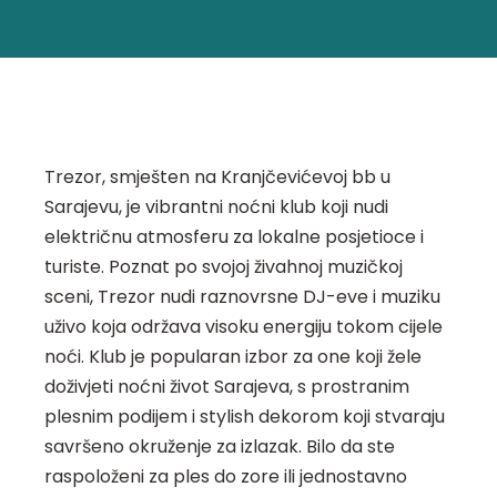
Trezor, smješten na Kranjčevićevoj bb u
Sarajevu, je vibrantni noćni klub koji nudi
električnu atmosferu za lokalne posjetioce i
turiste. Poznat po svojoj živahnoj muzičkoj
sceni, Trezor nudi raznovrsne DJ-eve i muziku
uživo koja održava visoku energiju tokom cijele
noći. Klub je popularan izbor za one koji žele
doživjeti noćni život Sarajeva, s prostranim
plesnim podijem i stylish dekorom koji stvaraju
savršeno okruženje za izlazak. Bilo da ste
raspoloženi za ples do zore ili jednostavno