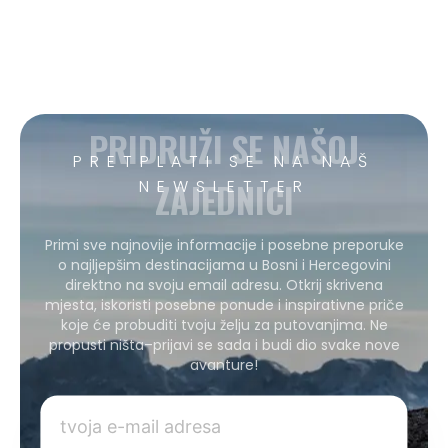
PRIDRUŽI SE NAŠOJ
PRETPLATI SE NA NAŠ
ZAJEDNICI
NEWSLETTER
Primi sve najnovije informacije i posebne preporuke
o najljepšim destinacijama u Bosni i Hercegovini
direktno na svoju email adresu. Otkrij skrivena
mjesta, iskoristi posebne ponude i inspirativne priče
koje će probuditi tvoju želju za putovanjima. Ne
propusti ništa–prijavi se sada i budi dio svake nove
avanture!