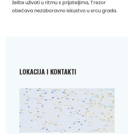
želite uživati u ritmu s prijateljima, Trezor
obećava nezaboravno iskustvo u srcu grada.
LOKACIJA I KONTAKTI