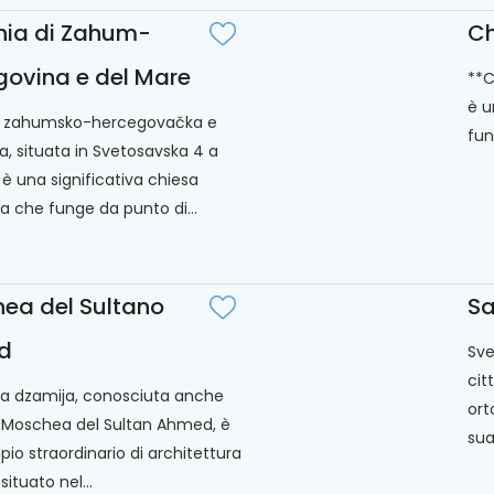
hia di Zahum-
Ch
govina e del Mare
**C
è u
a zahumsko-hercegovačka e
fun
a, situata in Svetosavska 4 a
 è una significativa chiesa
a che funge da punto di...
ea del Sultano
Sa
d
Sve
cit
a dzamija, conosciuta anche
ort
 Moschea del Sultan Ahmed, è
sua
io straordinario di architettura
situato nel...