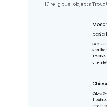
17 religious-objects Trova
Mosch
paša 
La mos
Resulbeg
Trebinje
che rifle
Chies
Crkva Sv
Trebinje
ortodoss