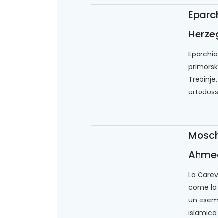
Eparc
Herze
Eparchi
primorsk
Trebinje,
ortodoss
Mosch
Ahme
La Carev
come la
un esemp
islamica 