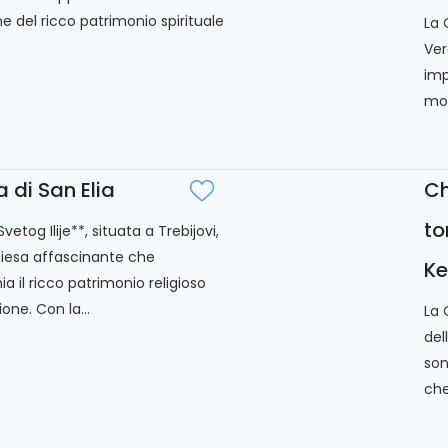
e del ricco patrimonio spirituale
La 
Ver
imp
most
 di San Elia
Ch
to
vetog Ilije**, situata a Trebijovi,
iesa affascinante che
Ke
a il ricco patrimonio religioso
ione. Con la...
La 
del
son
che.