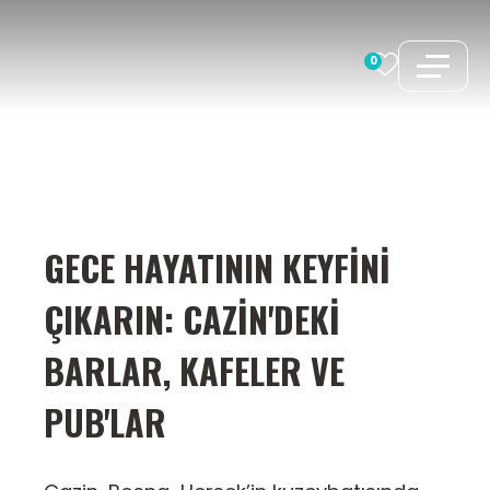
İçeriğe
atla
0
GECE HAYATININ KEYFINI
ÇIKARIN: CAZIN'DEKI
BARLAR, KAFELER VE
PUB'LAR